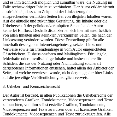
und es ihm technisch möglich und zumutbar wäre, die Nutzung im
Falle rechtswidriger Inhalte zu verhindern. Der Autor erklärt hiermit
ausdrücklich, dass zum Zeitpunkt der Linksetzung die
entsprechenden verlinkten Seiten frei von illegalen Inhalten waren.
Auf die aktuelle und zukünftige Gestaltung, die Inhalte oder die
Urheberschaft der gelinkten/verknüpften Seiten hat der Autor
keinerlei Einfluss. Deshalb distanziert er sich hiermit ausdrücklich
von allen Inhalten aller gelinkten /verknüpften Seiten, die nach der
Linksetzung verändert wurden. Diese Feststellung gilt für alle
innerhalb des eigenen Internetangebotes gesetzten Links und
Verweise sowie für Fremdeinträge in vom Autor eingerichteten
Gästebüchern, Diskussionsforen und Mailinglisten. Für illegale,
fehlerhafte oder unvollständige Inhalte und insbesondere für
Schäden, die aus der Nutzung oder Nichtnutzung solcherart
dargebotener Informationen entstehen, haftet allein der Anbieter der
Seite, auf welche verwiesen wurde, nicht derjenige, der über Links
auf die jeweilige Veröffentlichung lediglich verweist.
3. Urheber- und Kennzeichenrecht
Der Autor ist bestrebt, in allen Publikationen die Urheberrechte der
verwendeten Grafiken, Tondokumente, Videosequenzen und Texte
zu beachten, von ihm selbst erstellte Grafiken, Tondokumente,
Videosequenzen und Texte zu nutzen oder auf lizenzfreie Grafiken,
Tondokumente, Videosequenzen und Texte zurückzugreifen. Alle